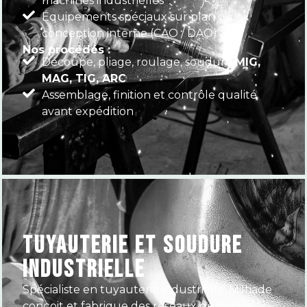
machines industrielles
Équipements spéciaux sur plan ou
conception interne (CAO / DAO)
Nos procédés :
Découpe, pliage, roulage, soudure
MIG,
MAG, TIG, ARC
Assemblage, finition et contrôle qualité
avant expédition
TUYAUTERIE ET SOUDURE
INDUSTRIELLE
Spécialiste en tuyauterie industrielle, Miltiade
conçoit et fabrique des réseaux de fluides