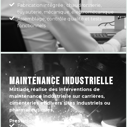
Fabrication intégrée : chaudronnerie,
tuyauterie, mécanique, électromécanique
Assemblage, contrôle qualité et tests
fonctionnels
MAINTENANCE INDUSTRIELLE
Miltiade réalise des interventions de
maintenance industrielle sur carrières,
cimenteries et divers sites industriels ou
pharmaceutiques.
Prestations :
Travaux de maintenance industrielle