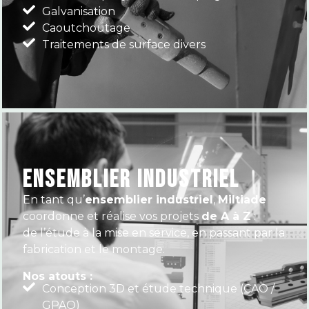
Galvanisation
Caoutchoutage
Traitements de surface divers
ENSEMBLIER INDUSTRIEL
En tant qu’
ensemblier industriel
,
Miltiade
coordonne et réalise vos projets
de A à Z
:
de l’étude à la mise en service, en passant par la
fabrication et le montage.
Nos atouts :
Conception 3D et étude technique (CAO /
GPAO)