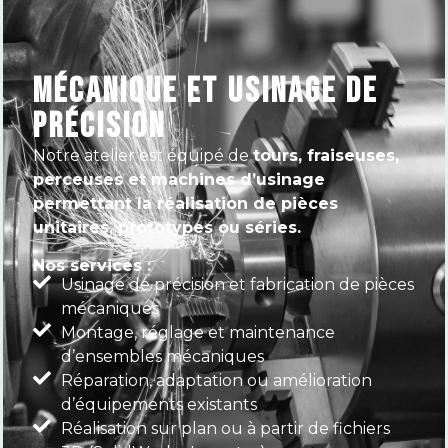
MÉCANIQUE ET USINAGE DE
PRÉCISION
Notre atelier est équipé de
tours, fraiseuses,
perceuses et machines d’usinage
permettant la réalisation de pièces
unitaires, prototypes ou séries.
Nos services :
Usinage de précision et fabrication de pièces
mécaniques
Montage, réglage et maintenance
d’ensembles mécaniques
Réparation, adaptation ou amélioration
d’équipements existants
Réalisation sur plan ou à partir de fichiers