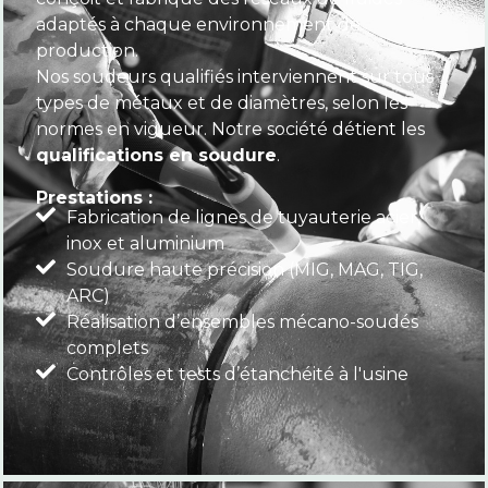
adaptés à chaque environnement de
production.
Nos soudeurs qualifiés interviennent sur tous
types de métaux et de diamètres, selon les
normes en vigueur. Notre société détient les
qualifications en soudure
.
Prestations :
Fabrication de lignes de tuyauterie acier,
inox et aluminium
Soudure haute précision (MIG, MAG, TIG,
ARC)
Réalisation d’ensembles mécano-soudés
complets
Contrôles et tests d’étanchéité à l'usine