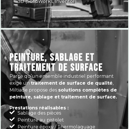
3D (SolidWorks, Inventor)
PEINTURE, SABLAGE ET
TRAITEMENT DE SURFACE
Parce qu’un ensemble industriel performant
exige un
traitement de surface de qualité
,
Miltiade propose des
solutions complètes de
peinture, sablage et traitement de surface.
Prestations réalisables :
Sablage des pièces
Peinture au pistolet
Peinture époxy / Thermolaquage