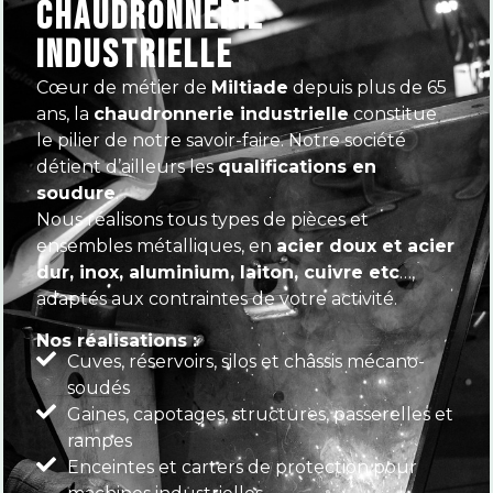
CHAUDRONNERIE
INDUSTRIELLE
Cœur de métier de
Miltiade
depuis plus de 65
ans, la
chaudronnerie industrielle
constitue
le pilier de notre savoir-faire. Notre société
détient d’ailleurs les
qualifications en
soudure
.
Nous réalisons tous types de pièces et
ensembles métalliques, en
acier doux et acier
dur, inox, aluminium, laiton, cuivre etc
…,
adaptés aux contraintes de votre activité.
Nos réalisations :
Cuves, réservoirs, silos et châssis mécano-
soudés
Gaines, capotages, structures, passerelles et
rampes
Enceintes et carters de protection pour